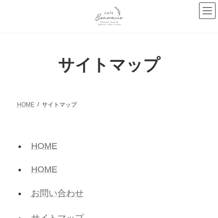
コ
ナ
ン
ビ
テ
ゲ
ン
ー
ツ
シ
サイトマップ
へ
ョ
ス
ン
キ
に
ッ
移
HOME
サイトマップ
プ
動
HOME
HOME
お問い合わせ
サイトマップ